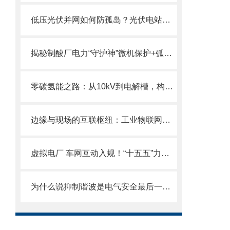
低压光伏并网如何防孤岛？光伏电站并网不再怕“失联”：防孤岛保护方案详解
揭秘制酸厂电力“守护神”微机保护+弧光监测实现毫秒级故障切除
零碳氢能之路：从10kV到电解槽，构建安全高效的整流供电体系
边缘与现场的互联枢纽：工业物联网网关的协议解构与数据治理逻辑
虚拟电厂 车网互动入规！“十五五”力推灵活负荷，打造零碳园区
为什么说抑制谐波是电气安全最后一道关？深度拆解新国标下的安防保护器产品