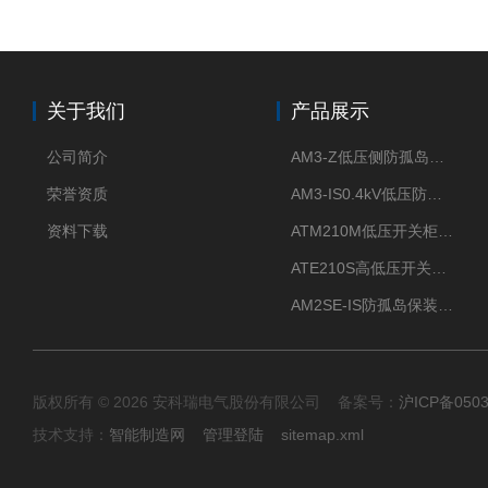
关于我们
产品展示
公司简介
AM3-Z低压侧防孤岛保护装置光伏电站并网柜防逆流
荣誉资质
AM3-IS0.4kV低压防孤岛装置新能源并网点保护装置
资料下载
ATM210M低压开关柜电气接点温度监测传感器无线测温
ATE210S高低压开关柜无线测温传感器电气接点温度
AM2SE-IS防孤岛保装置 高低压柜三段式过流保护告警
版权所有 © 2026 安科瑞电气股份有限公司 备案号：
沪ICP备0503
技术支持：
智能制造网
管理登陆
sitemap.xml