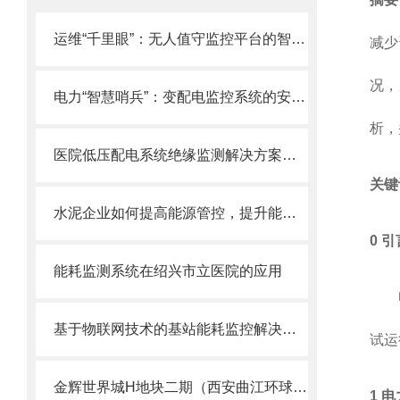
运维“千里眼”：无人值守监控平台的智能值守之道
减少
况，
电力“智慧哨兵”：变配电监控系统的安全运维之道
析，
医院低压配电系统绝缘监测解决方案和案例
关键
水泥企业如何提高能源管控，提升能源利用率，响应双碳政策？
0 引
能耗监测系统在绍兴市立医院的应用
电力
基于物联网技术的基站能耗监控解决方案
试运
金辉世界城H地块二期（西安曲江环球广场）项目能耗监控系统 的研究与应用
1 