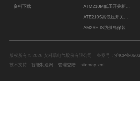
资料下载
ATM210M低压开关柜电气接点温度监测传感器无线测温
ATE210S高低压开关柜无线测温传感器电气接点温度
AM2SE-IS防孤岛保装置 高低压柜三段式过流保护告警
版权所有 © 2026 安科瑞电气股份有限公司 备案号：
沪ICP备0503
技术支持：
智能制造网
管理登陆
sitemap.xml