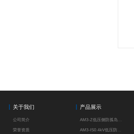
关于我们
产品展示
公司简介
AM3-Z低压侧防孤岛保护装置光伏电站并网柜防逆流
荣誉资质
AM3-IS0.4kV低压防孤岛装置新能源并网点保护装置