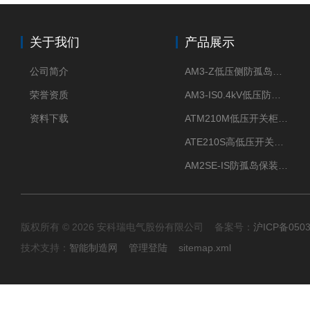
关于我们
产品展示
公司简介
AM3-Z低压侧防孤岛保护装置光伏电站并网柜防逆流
荣誉资质
AM3-IS0.4kV低压防孤岛装置新能源并网点保护装置
资料下载
ATM210M低压开关柜电气接点温度监测传感器无线测温
ATE210S高低压开关柜无线测温传感器电气接点温度
AM2SE-IS防孤岛保装置 高低压柜三段式过流保护告警
版权所有 © 2026 安科瑞电气股份有限公司 备案号：
沪ICP备0503
技术支持：
智能制造网
管理登陆
sitemap.xml