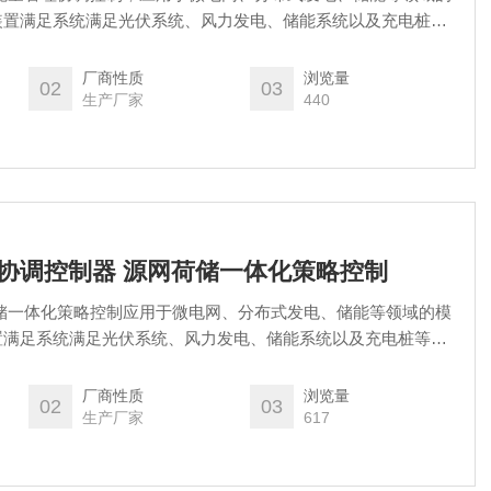
装置满足系统满足光伏系统、风力发电、储能系统以及充电桩等
网系统进行全天候数据采集分析，监视光伏、风能、储能系统、
况。
厂商性质
浏览量
02
03
生产厂家
440
电网协调控制器 源网荷储一体化策略控制
储一体化策略控制应用于微电网、分布式发电、储能等领域的模
置满足系统满足光伏系统、风力发电、储能系统以及充电桩等设
统进行全天候数据采集分析.
厂商性质
浏览量
02
03
生产厂家
617