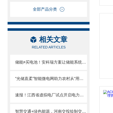
全部产品分类
相关文章
RELATED ARTICLES
储能≠买电池！安科瑞方案让储能系统“会思考、能协同、可运维”！
“光储直柔”智能微电网助力农村从“用能者”变“供电者”
速报！江西省虚拟电厂试点开启电力行业新赛道，从资源聚合到市场化交易
智慧交通+绿色能源，河南交投绘制交能融合新蓝图