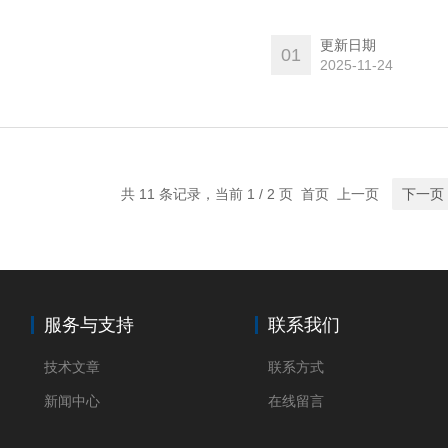
测系统运行状态及设备健
能源分配，从而较大化可
更新日期
01
网稳定性与设备效率，并
2025-11-24
共 11 条记录，当前 1 / 2 页 首页 上一页
下一页
服务与支持
联系我们
技术文章
联系方式
新闻中心
在线留言