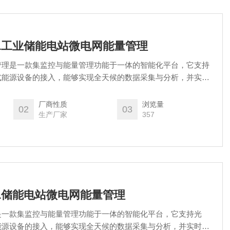
MG/B1工业储能电站微电网能量管理
管理是一款集监控与能量管理功能于一体的智能化平台，它支持
式能源设备的接入，能够实现全天候的数据采集与分析，并实时
健康状况。该系统旨在实现经济优化运行，通过智能算法动态调
可再生能源的利用率。它支持削峰填谷、平滑负荷，有助于提升
厂商性质
浏览量
02
03
并降低供电成本。
生产厂家
357
MG/B1储能电站微电网能量管理
是一款集监控与能量管理功能于一体的智能化平台，它支持光
能源设备的接入，能够实现全天候的数据采集与分析，并实时监