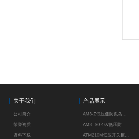
关于我们
产品展示
公司简介
AM3-Z低压侧防孤岛保护装置光伏电站并网柜防逆流
荣誉资质
AM3-IS0.4kV低压防孤岛装置新能源并网点保护装置
资料下载
ATM210M低压开关柜电气接点温度监测传感器无线测温