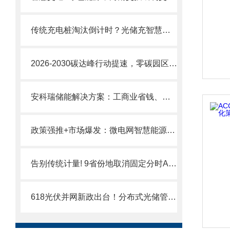
传统充电桩淘汰倒计时？光储充智慧方案适配全场景落地解锁充电桩高效运营
2026-2030碳达峰行动提速，零碳园区成新风口！企业碳管理节能降碳降本
安科瑞储能解决方案：工商业省钱、园区低碳、离网有电的全能选择
政策强推+市场爆发：微电网智慧能源管理成为能源数字化的黄金赛道
告别传统计量! 9省份地取消固定分时ADW300A解锁智慧用电新场景
618光伏并网新政出台！分布式光储管理方案防孤岛+防逆流让光伏并网更安全！