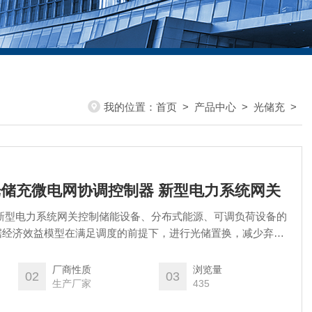
我的位置：
首页
>
产品中心
>
光储充
>
L-G光储充微电网协调控制器 新型电力系统网关
新型电力系统网关控制储能设备、分布式能源、可调负荷设备的
据经济效益模型在满足调度的前提下，进行光储置换，减少弃
互，响应云端策略配置
厂商性质
浏览量
02
03
生产厂家
435