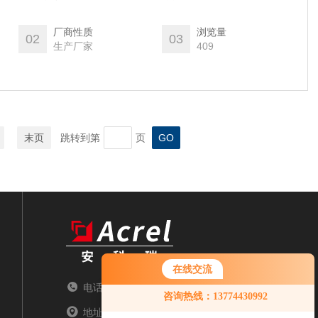
康状况。该系统旨在实现经济优化运行，通过智能算法动态调整
再生能源的利用率。它支持削峰填谷、平滑负荷，有助于提升电
厂商性质
浏览量
02
03
降低供电成本。
生产厂家
409
末页
跳转到第
页
在线交流
电话：TEL
咨询热线：13774430992
地址：ADDRESS