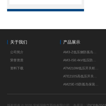
关于我们
产品展示
公司简介
AM3-Z低压侧防孤岛保护装置光伏电站并网柜防逆流
荣誉资质
AM3-IS0.4kV低压防孤岛装置新能源并网点保护装置
资料下载
ATM210M低压开关柜电气接点温度监测传感器无线测温
ATE210S高低压开关柜无线测温传感器电气接点温度
AM2SE-IS防孤岛保装置 高低压柜三段式过流保护告警
版权所有 © 2026 安科瑞电气股份有限公司 备案号：
沪ICP备0503