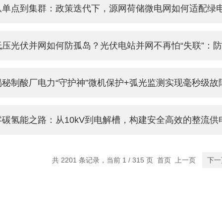
从单点到集群：政策迭代下，源网荷储微电网如何适配绿
低压光伏并网如何防孤岛？光伏电站并网不再怕“失联”：
揭秘制酸厂电力“守护神”微机保护+弧光监测实现毫秒级故
零碳氢能之路：从10kV到电解槽，构建安全高效的整流供
共 2201 条记录，当前 1 / 315 页 首页 上一页
下一