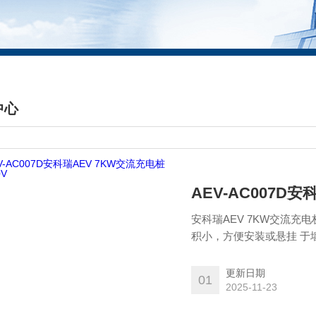
中心
DUCTS CENTER
AEV-AC007D安
安科瑞AEV 7KW交流充
积小，方便安装或悬挂 于
场、住宅小区停 车场、大
电能， 是小型电动汽车主
更新日期
01
2025-11-23