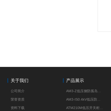
关于我们
产品展示
公司简介
AM3-Z低压侧防孤岛保护装置光伏电站并网柜防逆流
荣誉资质
AM3-IS0.4kV低压防孤岛装置新能源并网点保护装置
资料下载
ATM210M低压开关柜电气接点温度监测传感器无线测温