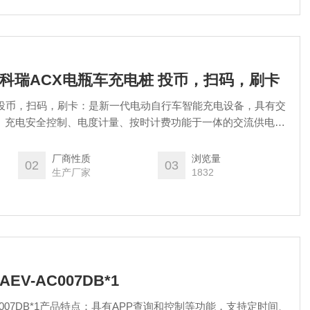
HN安科瑞ACX电瓶车充电桩 投币，扫码，刷卡
 投币，扫码，刷卡：是新一代电动自行车智能充电设备，具有交
 充电安全控制、电度计量、按时计费功能于一体的交流供电装
车的 车配充电器为电动自行车充电。支付方式可选择投币、刷
引出 10 路出线至专用插座，通过电动自行车的车配充电器完成
厂商性质
浏览量
02
03
提供安全可 靠及智能化的充电服务。
生产厂家
1832
V-AC007DB*1
C007DB*1产品特点：具有APP查询和控制等功能，支持定时间、