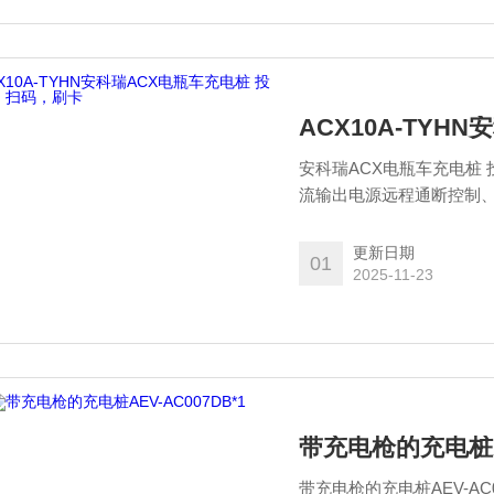
ACX10A-TY
安科瑞ACX电瓶车充电桩
流输出电源远程通断控制、
置，该装置能通过电动自行
卡、扫码使用，设备内部可
更新日期
01
充电。可连接云平台给用户
2025-11-23
带充电枪的充电桩AE
带充电枪的充电桩AEV-A