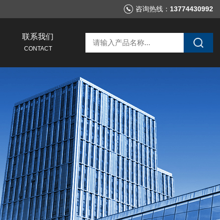
咨询热线：
13774430992
联系我们
CONTACT