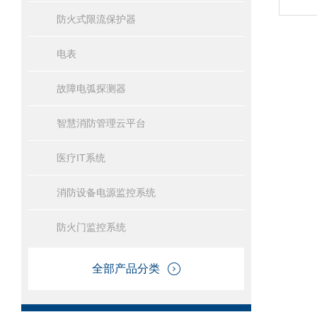
防火式限流保护器
电表
故障电弧探测器
智慧消防管理云平台
医疗IT系统
消防设备电源监控系统
防火门监控系统
全部产品分类