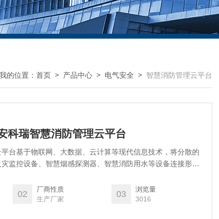
我的位置：
首页
>
产品中心
>
电气安全
>
智慧消防管理云平台
-6800安科瑞智慧消防管理云平台
云平台基于物联网、大数据、云计算等现代信息技术，将分散的
火灾监控设备、智慧烟感探测器、智慧消防用水等设备连接形成
态进行智能化感知、识别、定位，实时动态采集消防信息，通过
掘和趋势分析，帮助实现科学预警火灾、网格化管理、落实多元
厂商性质
浏览量
02
03
“九小场所”和危化品生产企业无法有效监控
生产厂家
3016