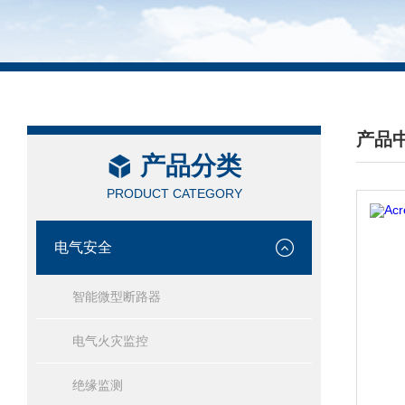
产品
产品分类
/ PRO
PRODUCT CATEGORY
电气安全
智能微型断路器
电气火灾监控
绝缘监测