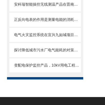
安科瑞智能操控无线测温产品在晋南钢铁集团产能置换改造项目的应用
正反向电表的作用是测量电能的消耗和反向流动情况
电气火灾监控系统在宜兴九如城项目的应用
探讨降低城市污水厂电气能耗的对策研究
变配电保护监控产品，10kV用电工程的安全基石