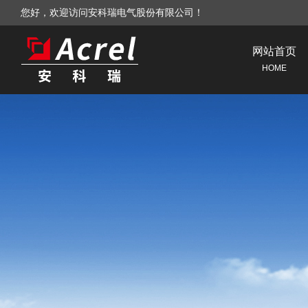
您好，欢迎访问安科瑞电气股份有限公司！
网站首页
HOME