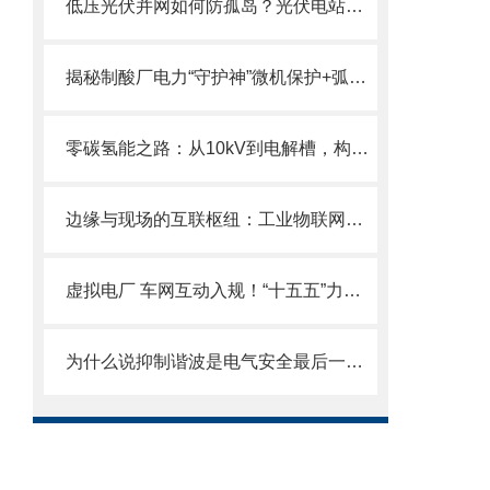
低压光伏并网如何防孤岛？光伏电站并网不再怕“失联”：防孤岛保护方案详解
揭秘制酸厂电力“守护神”微机保护+弧光监测实现毫秒级故障切除
零碳氢能之路：从10kV到电解槽，构建安全高效的整流供电体系
边缘与现场的互联枢纽：工业物联网网关的协议解构与数据治理逻辑
虚拟电厂 车网互动入规！“十五五”力推灵活负荷，打造零碳园区
为什么说抑制谐波是电气安全最后一道关？深度拆解新国标下的安防保护器产品