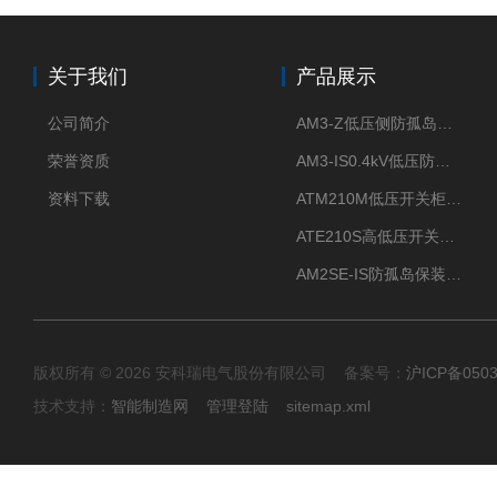
关于我们
产品展示
公司简介
AM3-Z低压侧防孤岛保护装置光伏电站并网柜防逆流
荣誉资质
AM3-IS0.4kV低压防孤岛装置新能源并网点保护装置
资料下载
ATM210M低压开关柜电气接点温度监测传感器无线测温
ATE210S高低压开关柜无线测温传感器电气接点温度
AM2SE-IS防孤岛保装置 高低压柜三段式过流保护告警
版权所有 © 2026 安科瑞电气股份有限公司 备案号：
沪ICP备0503
技术支持：
智能制造网
管理登陆
sitemap.xml