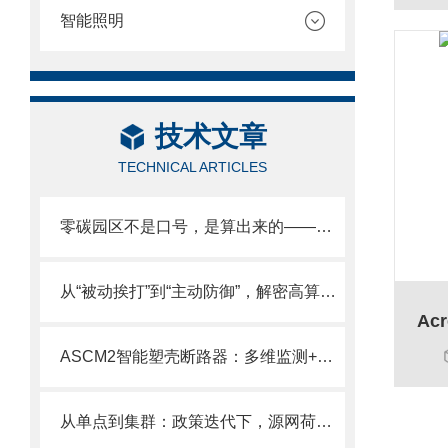
智能照明
技术文章
TECHNICAL ARTICLES
零碳园区不是口号，是算出来的——从容量规划到实时调度，全链路拆解
从“被动挨打”到“主动防御”，解密高算力时代数据中心安全供电方案
Ac
ASCM2智能塑壳断路器：多维监测+远程管控，赋能低压配电智能化升级
从单点到集群：政策迭代下，源网荷储微电网如何适配绿电直连？