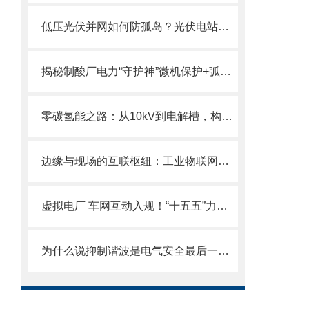
低压光伏并网如何防孤岛？光伏电站并网不再怕“失联”：防孤岛保护方案详解
揭秘制酸厂电力“守护神”微机保护+弧光监测实现毫秒级故障切除
零碳氢能之路：从10kV到电解槽，构建安全高效的整流供电体系
边缘与现场的互联枢纽：工业物联网网关的协议解构与数据治理逻辑
虚拟电厂 车网互动入规！“十五五”力推灵活负荷，打造零碳园区
为什么说抑制谐波是电气安全最后一道关？深度拆解新国标下的安防保护器产品