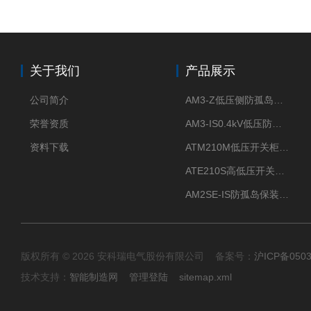
关于我们
产品展示
公司简介
AM3-Z低压侧防孤岛保护装置光伏电站并网柜防逆流
荣誉资质
AM3-IS0.4kV低压防孤岛装置新能源并网点保护装置
资料下载
ATM210M低压开关柜电气接点温度监测传感器无线测温
ATE210S高低压开关柜无线测温传感器电气接点温度
AM2SE-IS防孤岛保装置 高低压柜三段式过流保护告警
版权所有 © 2026 安科瑞电气股份有限公司 备案号：
沪ICP备0503
技术支持：
智能制造网
管理登陆
sitemap.xml