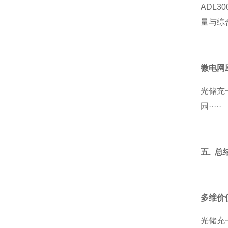
ADL
量与综
微电网
光储充
园·····
五. 总
多维价
光储充