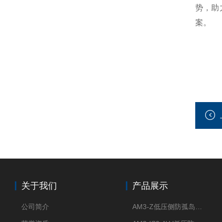
势，助
案。
关于我们
产品展示
公司简介
AM3-Z低压侧防孤岛保护装置光伏电站并网柜防逆流