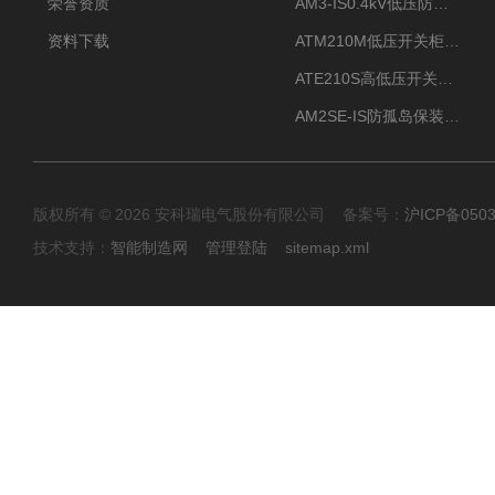
荣誉资质
AM3-IS0.4kV低压防孤岛装置新能源并网点保护装置
资料下载
ATM210M低压开关柜电气接点温度监测传感器无线测温
ATE210S高低压开关柜无线测温传感器电气接点温度
AM2SE-IS防孤岛保装置 高低压柜三段式过流保护告警
版权所有 © 2026 安科瑞电气股份有限公司 备案号：
沪ICP备0503
技术支持：
智能制造网
管理登陆
sitemap.xml