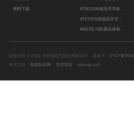
资料下载
ATM210M低压开关柜电气接点温度监测传感器无线测温
ATE210S高低压开关柜无线测温传感器电气接点温度
AM2SE-IS防孤岛保装置 高低压柜三段式过流保护告警
版权所有 © 2026 安科瑞电气股份有限公司 备案号：
沪ICP备0503
技术支持：
智能制造网
管理登陆
sitemap.xml