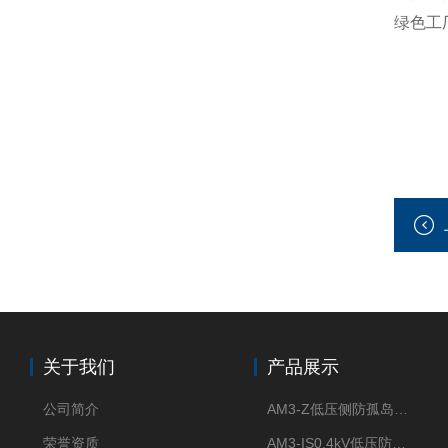
绿色工
关于我们
产品展示
公司简介
AM3-Z低压侧防孤岛保护装置光伏电站并网柜防逆流
荣誉资质
AM3-IS0.4kV低压防孤岛装置新能源并网点保护装置