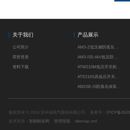
关于我们
产品展示
公司简介
AM3-Z低压侧防孤岛保护装置光伏电站并网柜防逆流
荣誉资质
AM3-IS0.4kV低压防孤岛装置新能源并网点保护装置
资料下载
ATM210M低压开关柜电气接点温度监测传感器无线测温
ATE210S高低压开关柜无线测温传感器电气接点温度
AM2SE-IS防孤岛保装置 高低压柜三段式过流保护告警
版权所有 © 2026 安科瑞电气股份有限公司 备案号：
沪ICP备0503
技术支持：
智能制造网
管理登陆
sitemap.xml