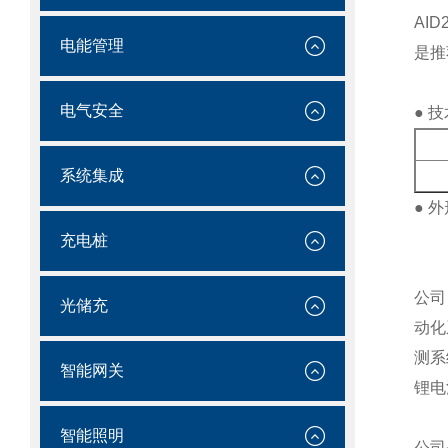
AI
电能管理
是推
电气安全
● 
系统集成
● 
充电桩
公司
光储充
动化
测系
智能网关
锂电
智能照明
公司