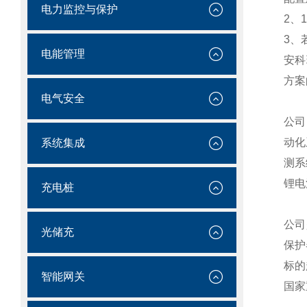
电力监控与保护
2、
3、
电能管理
安科
方案
电气安全
公司
动化
系统集成
测系
锂电
充电桩
公司
光储充
保护
标的
智能网关
国家