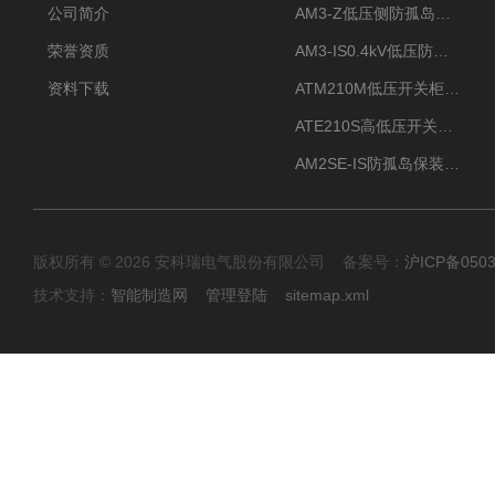
公司简介
AM3-Z低压侧防孤岛保护装置光伏电站并网柜防逆流
荣誉资质
AM3-IS0.4kV低压防孤岛装置新能源并网点保护装置
资料下载
ATM210M低压开关柜电气接点温度监测传感器无线测温
ATE210S高低压开关柜无线测温传感器电气接点温度
AM2SE-IS防孤岛保装置 高低压柜三段式过流保护告警
版权所有 © 2026 安科瑞电气股份有限公司 备案号：
沪ICP备0503
技术支持：
智能制造网
管理登陆
sitemap.xml