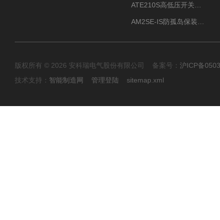
ATE210S高低压开关柜无线测温传感器电气接点温度
AM2SE-IS防孤岛保装置 高低压柜三段式过流保护告警
版权所有 © 2026 安科瑞电气股份有限公司 备案号：
沪ICP备0503
技术支持：
智能制造网
管理登陆
sitemap.xml