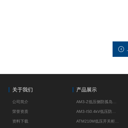
关于我们
产品展示
公司简介
AM3-Z低压侧防孤岛保护装置光伏电站并网柜防逆流
荣誉资质
AM3-IS0.4kV低压防孤岛装置新能源并网点保护装置
资料下载
ATM210M低压开关柜电气接点温度监测传感器无线测温