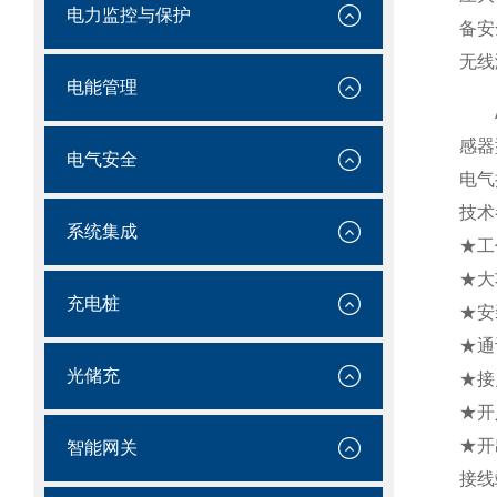
电力监控与保护
备安
无线
电能管理
AR
感器
电气安全
电气
技术
系统集成
★工
★大
充电桩
★安
★通
光储充
★接
★开
★开
智能网关
接线