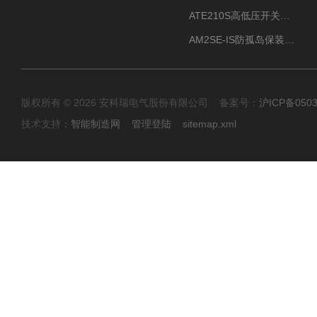
ATE210S高低压开关柜无线测温传感器电气接点温度
AM2SE-IS防孤岛保装置 高低压柜三段式过流保护告警
版权所有 © 2026 安科瑞电气股份有限公司 备案号：
沪ICP备0503
技术支持：
智能制造网
管理登陆
sitemap.xml