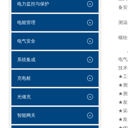
电力监控与保护
备安
电能管理
测温
一种
螺栓
电气安全
AT
电气
系统集成
技术
★工
充电桩
★测
★测
光储充
★发
★采
智能网关
★发
★传