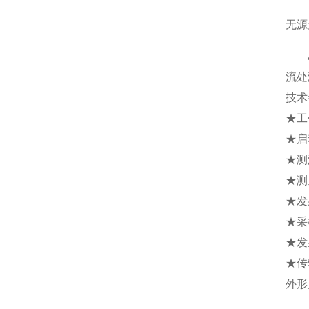
无源
AT
流处
技术
★工
★启
★测
★测
★发
★采
★发
★传
外形