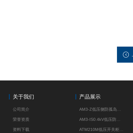
关于我们
产品展示
公司简介
AM3-Z低压侧防孤岛保护装置光伏电站并网柜防逆流
荣誉资质
AM3-IS0.4kV低压防孤岛装置新能源并网点保护装置
资料下载
ATM210M低压开关柜电气接点温度监测传感器无线测温