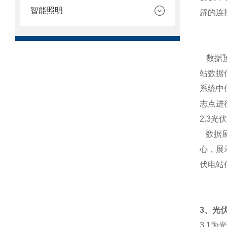
智能照明
辟的连
数据预
站数据
系统中
志点进
2.3
光伏
数据展
心，展
伏电站
3
、光
3.1
为光