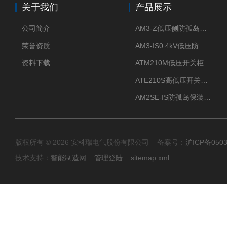
关于我们
产品展示
公司简介
AM3-Z低压侧防孤岛保护装置光伏电站并网柜防逆流
荣誉资质
AM3-IS0.4kV低压防孤岛装置新能源并网点保护装置
资料下载
ATM210M低压开关柜电气接点温度监测传感器无线测温
ATE210S高低压开关柜无线测温传感器电气接点温度
AM2SE-IS防孤岛保装置 高低压柜三段式过流保护告警
版权所有 © 2026 安科瑞电气股份有限公司 备案号：
沪ICP备0503
技术支持：
智能制造网
管理登陆
sitemap.xml