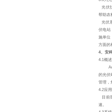
光伏扶
帮助农
光伏系
伏电站
施单位
方面的
4
、安
4.1
概述
Acrel
的光伏
管理，
4.2
应用
目前我
速。