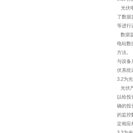
光伏电
了数据
等进行
数据监
电站数
方法。
与设备
伏系统
3.2
为光
光伏产
以给投
确的投
的监控
定相应
3.3
为光