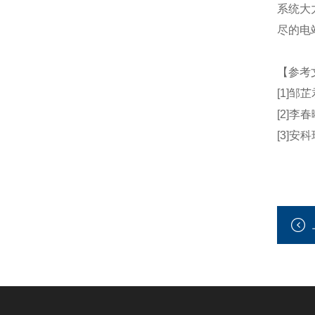
系统大
尽的电
【参考
[1]
邹芷
[2]
李春
[3]
安科