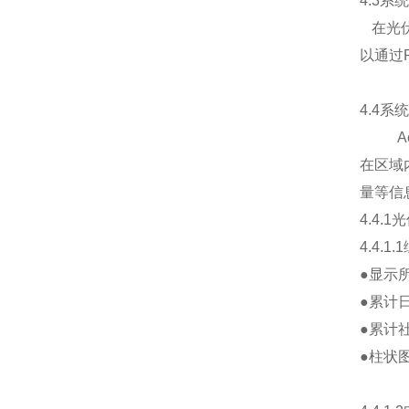
4.3
系统
在光伏
以通过
4.4
系统
Acrel
在区域
量等信
4.4.1
光
4.4.1.1
●显示
●累计
●累计
●柱状