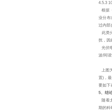
4.5.3 1
根据《
业分布
过内部
此类分
扰，因
光伏电
波
/
间谐
上图
置
)
，最
要如下
5
、结
随着太
期的科