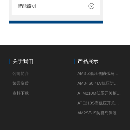
智能照明
关于我们
产品展示
公司简介
AM3-Z低压侧防孤岛保护装置光伏电站并网柜防逆流
荣誉资质
AM3-IS0.4kV低压防孤岛装置新能源并网点保护装置
资料下载
ATM210M低压开关柜电气接点温度监测传感器无线测温
ATE210S高低压开关柜无线测温传感器电气接点温度
AM2SE-IS防孤岛保装置 高低压柜三段式过流保护告警