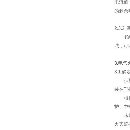
电流值
的剩余
2.3
铂电阻
域，可
3.电
3.1
低压配
装在T
根据煤
护、中
末端保
火灾监