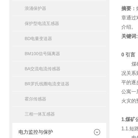
浪涌保护器
摘要：
章通过
保护型电流互感器
介绍。
关键词:
BD电量变送器
BM100信号隔离器
0 引言
煤矿公
BA交流电流传感器
况关系
平的逐
BR罗氏线圈电流变送器
公寓一
霍尔传感器
火灾的
三相一体互感器
1.煤
1.1.
电力监控与保护
电气线