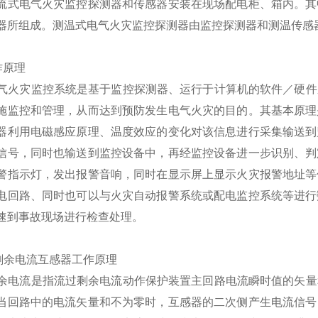
流式电气火灾监控探测器和传感器安装在现场配电柜、箱内。其
器所组成。测温式电气火灾监控探测器由监控探测器和测温传感
工作原理
灾监控系统是基于监控探测器、运行于计算机的软件／硬件系
施监控和管理，从而达到预防发生电气火灾的目的。其基本原理
器利用电磁感应原理、温度效应的变化对该信息进行采集输送到
信号，同时也输送到监控设备中，再经监控设备进一步识别、判
警指示灯，发出报警音响，同时在显示屏上显示火灾报警地址等
电回路、同时也可以与火灾自动报警系统或配电监控系统等进行
速到事故现场进行检查处理。
1 剩余电流互感器工作原理
流是指流过剩余电流动作保护装置主回路电流瞬时值的矢量和
当回路中的电流矢量和不为零时，互感器的二次侧产生电流信号