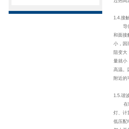
过热高
1.4.
导体相
和面接
小，因
阻变大
量就小
高温。
附近的
1.5.
在理想
灯、计
低压配