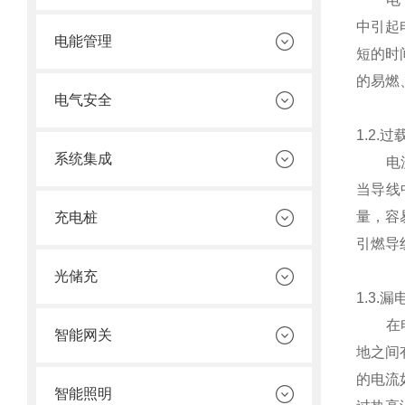
中引起
电能管理
短的时
的易燃
电气安全
1.2.
系统集成
电流通
当导线
量，容
充电桩
引燃导
光储充
1.3.
在电力
智能网关
地之间
的电流
智能照明