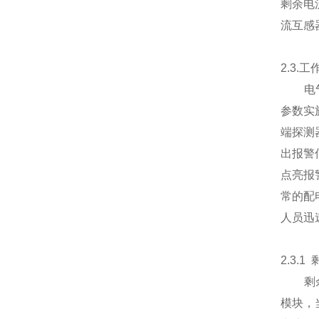
剩余电
流互感
2.3.
电气火
参数实
端探测
出报警
点亮报
常的配
人员迅
2.3.
剩余电
模块，