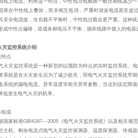
相线上电流。利用这一特点，中性线导线截面一般比相线减少一
流将在中性线上叠加，而非相互抵消，严重时谐波电流甚至超过
其安全电流值，当负载不平衡时，中性线过载会更严重。这种状
形成中性点偏移，造成各相电压不平衡，烧坏线路中接人的电器
气火灾监控系统介绍
系统特点
灾监控系统是一种新型的以预防为特点的实时监控系统。电气
警系统是在火灾发生后为了减少损失，而电气火灾监控系统早期
电系统的漏电电流、异常温度等相关异常参数，当达到设定限值
降低发生电气火灾的机率。
基本组成
家标准GBl4287—2005《电气火灾监控系统》以及相关
控主机、剩余电流式电气火灾监控探测器、温度探测器、传感器