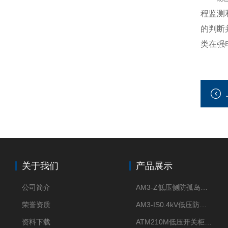
程监测
的判断
类在强
关于我们
产品展示
公司简介
AM3-Z低压侧防孤岛保护装置光伏电站并网柜防逆流
荣誉资质
AM3-IS0.4kV低压防孤岛装置新能源并网点保护装置
资料下载
ATM210M低压开关柜电气接点温度监测传感器无线测温