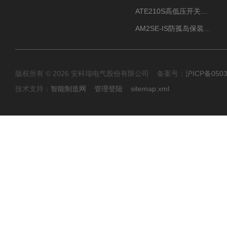
ATE210S高低压开关柜无线测温传感器电气接点温度
AM2SE-IS防孤岛保装置 高低压柜三段式过流保护告警
版权所有 © 2026 安科瑞电气股份有限公司 备案号：
沪ICP备0503
技术支持：
智能制造网
管理登陆
sitemap.xml