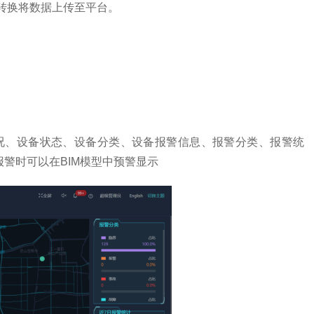
转换将数据上传至平台。
况、设备状态、设备分类、设备报警信息、报警分类、报警统
警时可以在BIM模型中预警显示