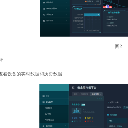
图2
控
查看设备的实时数据和历史数据