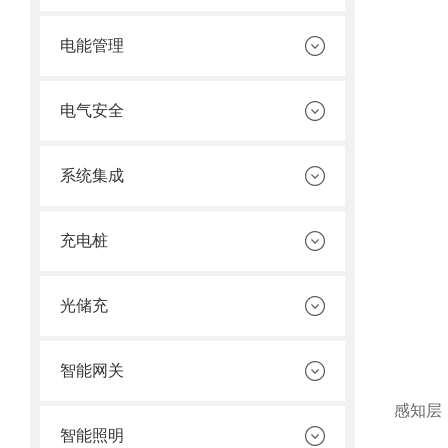
电能管理
电气安全
系统集成
充电桩
光储充
智能网关
感知层
智能照明