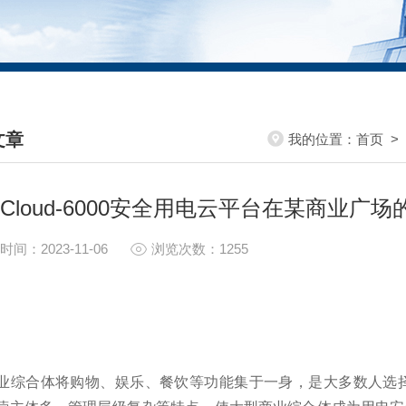
文章
我的位置：
首页
>
HNICAL ARTICLES
relCloud-6000安全用电云平台在某商业广
时间：2023-11-06
浏览次数：1255
业综合体将购物、娱乐、餐饮等功能集于一身，是大多数人选