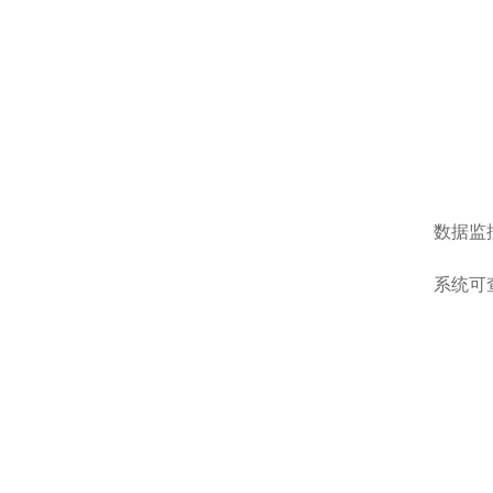
数据监
系统可