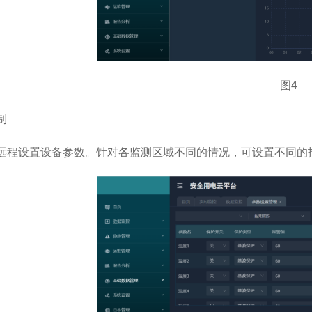
图4
制
远程设置设备参数。针对各监测区域不同的情况，可设置不同的