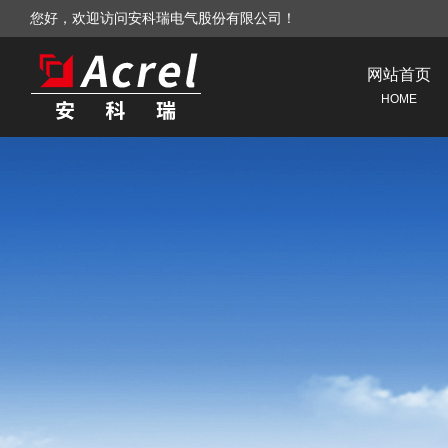
您好，欢迎访问安科瑞电气股份有限公司！
网站首页
HOME