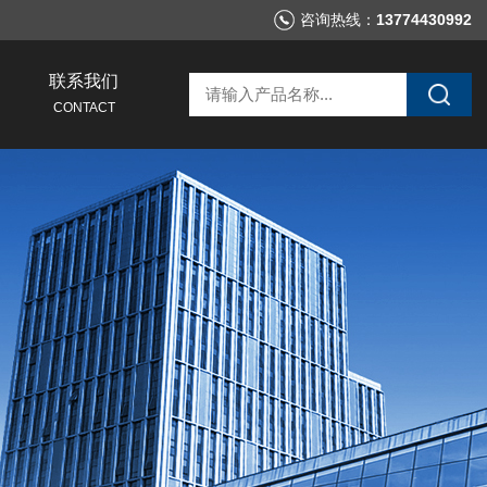
咨询热线：
13774430992
联系我们
CONTACT