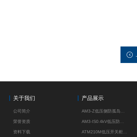
关于我们
产品展示
公司简介
AM3-Z低压侧防孤岛保护装置光伏电站并网柜防逆流
荣誉资质
AM3-IS0.4kV低压防孤岛装置新能源并网点保护装置
资料下载
ATM210M低压开关柜电气接点温度监测传感器无线测温