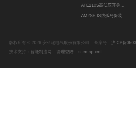
ATE210S高低压开关柜无线测温传感器电气接点温度
AM2SE-IS防孤岛保装置 高低压柜三段式过流保护告警
版权所有 © 2026 安科瑞电气股份有限公司 备案号：
沪ICP备0503
技术支持：
智能制造网
管理登陆
sitemap.xml