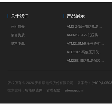
关于我们
产品展示
公司简介
AM3-Z低压侧防孤岛保护装置光伏电站并网柜防逆流
荣誉资质
AM3-IS0.4kV低压防孤岛装置新能源并网点保护装置
资料下载
ATM210M低压开关柜电气接点温度监测传感器无线测温
ATE210S高低压开关柜无线测温传感器电气接点温度
AM2SE-IS防孤岛保装置 高低压柜三段式过流保护告警
版权所有 © 2026 安科瑞电气股份有限公司 备案号：
沪ICP备0503
技术支持：
智能制造网
管理登陆
sitemap.xml