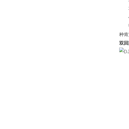
3.
4.
UL
种肯
双回