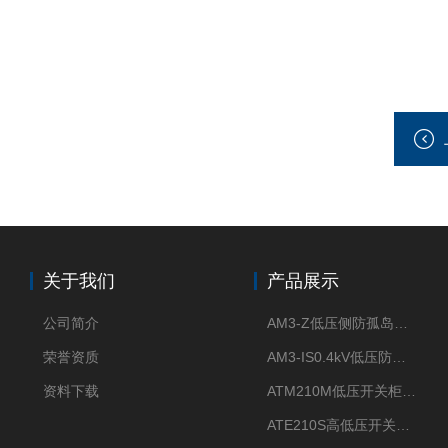
关于我们
产品展示
公司简介
AM3-Z低压侧防孤岛保护装置光伏电站并网柜防逆流
荣誉资质
AM3-IS0.4kV低压防孤岛装置新能源并网点保护装置
资料下载
ATM210M低压开关柜电气接点温度监测传感器无线测温
ATE210S高低压开关柜无线测温传感器电气接点温度