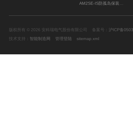
AM2SE-IS防孤岛保装置 高低压柜三段式过流保护告警
版权所有 © 2026 安科瑞电气股份有限公司 备案号：
沪ICP备0503
技术支持：
智能制造网
管理登陆
sitemap.xml