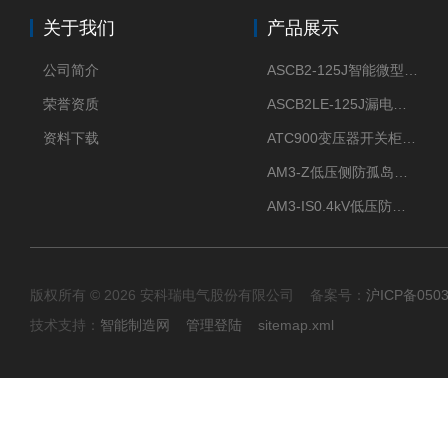
关于我们
产品展示
公司简介
ASCB2-125J智能微型断路器 过压欠压过流过载保护
荣誉资质
ASCB2LE-125J漏电保护微型智能断路器 APP远程通断电
资料下载
ATC900变压器开关柜电缆接头开关触头母排无线测温
AM3-Z低压侧防孤岛保护装置光伏电站并网柜防逆流
AM3-IS0.4kV低压防孤岛装置新能源并网点保护装置
版权所有 © 2026 安科瑞电气股份有限公司 备案号：
沪ICP备0503
技术支持：
智能制造网
管理登陆
sitemap.xml