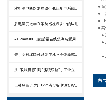
● 海
浅析漏电断路器在路灯低压配电系统中的应用
● 工
● 
多电量变送器在消防巡检设备中的应用
● 
● 
APView400电能质量在线监测装置用于化工 钢铁冶金 医院数据中心等行业
● 
关于安科瑞能耗系统在苏州高铁新城经济发展有限公司楼层的设计和应用
● 
从 “双碳目标” 到 “能碳双控”，工业企业数字化管理中心的破局与实践
留
吉林昌邑万达广场消防设备电源监控系统的设计与应用