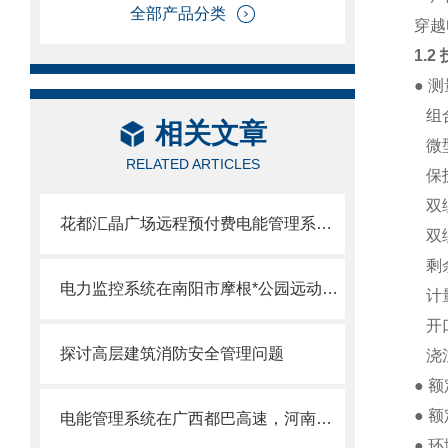
全部产品分类
穿越
1.2
● 
组合
相关文章
微型
RELATED ARTICLES
保护
双绕
花都汇晶广场远程预付费电能管理系统的研究与应用
双绕
剩余
电力监控系统在南阳市摩根*公园远动柜项目的应用
计量
开口
探讨高层建筑消防安全管理问题
浇注
● 额
● 额
电能管理系统在广西都巴高速，河南某锂电公司，元气森林等项目的应用案例
● 