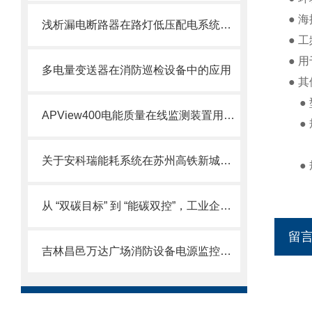
● 海
浅析漏电断路器在路灯低压配电系统中的应用
● 工
● 
多电量变送器在消防巡检设备中的应用
● 
● 
APView400电能质量在线监测装置用于化工 钢铁冶金 医院数据中心等行业
● 
关于安科瑞能耗系统在苏州高铁新城经济发展有限公司楼层的设计和应用
● 
从 “双碳目标” 到 “能碳双控”，工业企业数字化管理中心的破局与实践
留
吉林昌邑万达广场消防设备电源监控系统的设计与应用