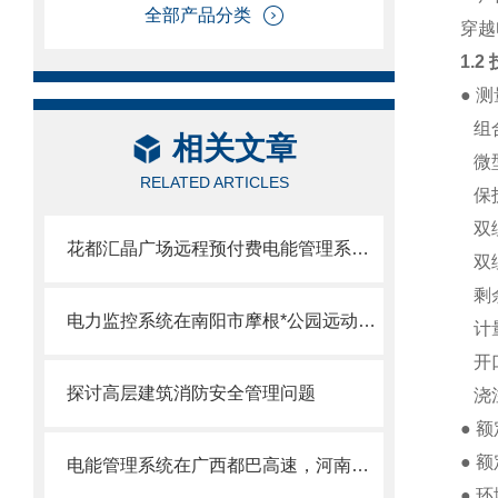
全部产品分类
穿越
1.2
● 
组合
相关文章
微型
RELATED ARTICLES
保护
双绕
花都汇晶广场远程预付费电能管理系统的研究与应用
双绕
剩余
电力监控系统在南阳市摩根*公园远动柜项目的应用
计量
开口
探讨高层建筑消防安全管理问题
浇注
● 额
● 额
电能管理系统在广西都巴高速，河南某锂电公司，元气森林等项目的应用案例
● 