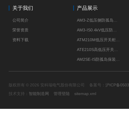
关于我们
产品展示
公司简介
AM3-Z低压侧防孤岛保护装置光伏电站并网柜防逆流
荣誉资质
AM3-IS0.4kV低压防孤岛装置新能源并网点保护装置
资料下载
ATM210M低压开关柜电气接点温度监测传感器无线测温
ATE210S高低压开关柜无线测温传感器电气接点温度
AM2SE-IS防孤岛保装置 高低压柜三段式过流保护告警
版权所有 © 2026 安科瑞电气股份有限公司 备案号：
沪ICP备0503
技术支持：
智能制造网
管理登陆
sitemap.xml