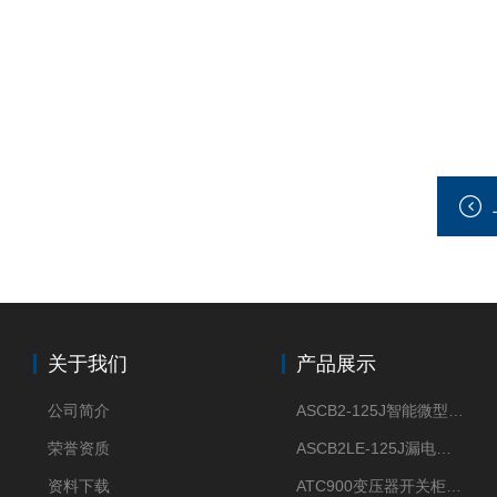
关于我们
产品展示
公司简介
ASCB2-125J智能微型断路器 过压欠压过流过载保护
荣誉资质
ASCB2LE-125J漏电保护微型智能断路器 APP远程通断电
资料下载
ATC900变压器开关柜电缆接头开关触头母排无线测温