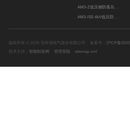
AM3-Z低压侧防孤岛保护装置光伏电站并网柜防逆流
AM3-IS0.4kV低压防孤岛装置新能源并网点保护装置
版权所有 © 2026 安科瑞电气股份有限公司 备案号：
沪ICP备0503
技术支持：
智能制造网
管理登陆
sitemap.xml