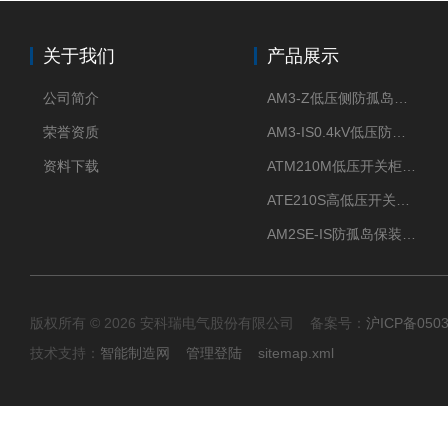
关于我们
产品展示
公司简介
AM3-Z低压侧防孤岛保护装置光伏电站并网柜防逆流
荣誉资质
AM3-IS0.4kV低压防孤岛装置新能源并网点保护装置
资料下载
ATM210M低压开关柜电气接点温度监测传感器无线测温
ATE210S高低压开关柜无线测温传感器电气接点温度
AM2SE-IS防孤岛保装置 高低压柜三段式过流保护告警
版权所有 © 2026 安科瑞电气股份有限公司 备案号：
沪ICP备0503
技术支持：
智能制造网
管理登陆
sitemap.xml