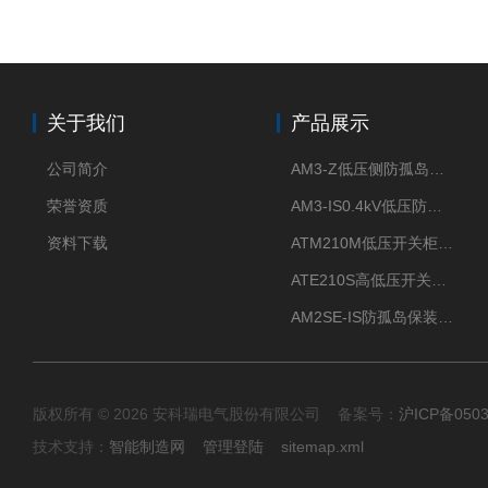
关于我们
产品展示
公司简介
AM3-Z低压侧防孤岛保护装置光伏电站并网柜防逆流
荣誉资质
AM3-IS0.4kV低压防孤岛装置新能源并网点保护装置
资料下载
ATM210M低压开关柜电气接点温度监测传感器无线测温
ATE210S高低压开关柜无线测温传感器电气接点温度
AM2SE-IS防孤岛保装置 高低压柜三段式过流保护告警
版权所有 © 2026 安科瑞电气股份有限公司 备案号：
沪ICP备0503
技术支持：
智能制造网
管理登陆
sitemap.xml