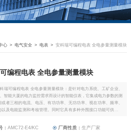
中心
>
电气安全
>
电表
>
安科瑞可编程电表 全电参量测量模块
可编程电表 全电参量测量模块
科瑞可编程电表 全电参量测量模块：是针对电力系统、工矿企业、
、智能大厦的电力监控需求而设计的智能仪表，它集成电力参数的测
相或者三相的电流、电压、有功功率、无功功率、视在功率、频率、
)以及电能监测和考核管理。同时它具有多种外围接口功能可供用户
有RS485通讯接口，采用MODBUS-RTU协议可满足通讯联网管理的
-20mA的模拟量输出可与测量的电参量相对应。
号：
AMC72-E4/KC
厂商性质：
生产厂家