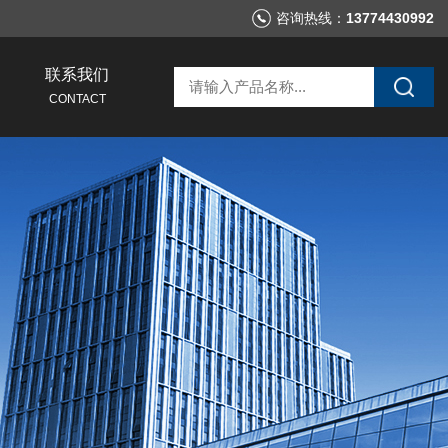
咨询热线：
13774430992
联系我们
CONTACT