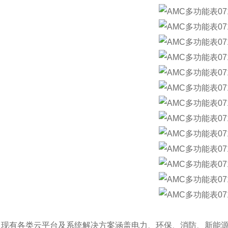
现有各类云平台及系统解决方案涵盖电力、环保、消防、新能