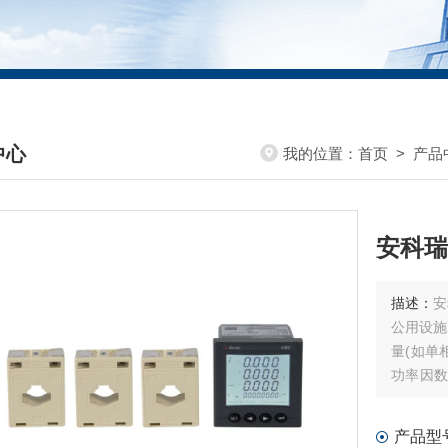
中心
我的位置：
首页
>
产品
DUCTS CENTER
安科瑞
描述：
安
公用设施
量(如单
功率因数
选择：带
需要；4
产品型