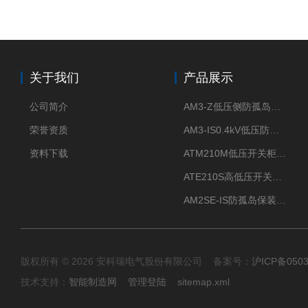
关于我们
产品展示
公司简介
AM3-Z低压侧防孤岛保护装置光伏电站并网柜防逆流
荣誉资质
AM3-IS0.4kV低压防孤岛装置新能源并网点保护装置
资料下载
ATM210M低压开关柜电气接点温度监测传感器无线测温
ATE210S高低压开关柜无线测温传感器电气接点温度
AM2SE-IS防孤岛保装置 高低压柜三段式过流保护告警
版权所有 © 2026 安科瑞电气股份有限公司 备案号：
沪ICP备0503
技术支持：
智能制造网
管理登陆
sitemap.xml