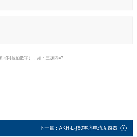
填写阿拉伯数字），如：三加四=7
下一篇：
AKH-L-∮80零序电流互感器