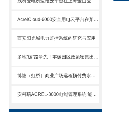
浅析变电所运维云平台在上海金山医院的应用
AcrelCloud-6000安全用电云平台在某景区的应用
西安阳光城电力监控系统的研究与应用
多地“碳”路争先！零碳园区政策密集出台，安科瑞智慧平台解锁落地密码！
博隆（虹桥）商业广场远程预付费水电能管理系统的设计与应用1
安科瑞ACREL-3000电能管理系统 能耗远程监测