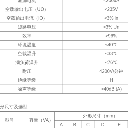
泄漏电流
<200uA
空载输出电压（UO）
<235V
空载输出电流（IO）
<3% In
短路电压
<3% Un
效率
>96%
环境温度
<40℃
空载温升
<33℃
满负荷温升
<76℃
耐压
4200V/分钟
绝缘等级
H
噪声等级
<40dB (A)
外形尺寸及选型
外形尺寸（mm）
型号
容量（VA）
A
B
C
D
E