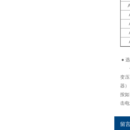
● 
任何
变压
器）
按如
击电
留