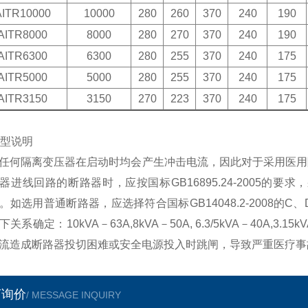
AITR10000
10000
280
260
370
240
190
AITR8000
8000
280
270
370
240
190
AITR6300
6300
280
255
370
240
175
AITR5000
5000
280
255
370
240
175
AITR3150
3150
270
223
370
240
175
选型说明
隔离变压器在启动时均会产生冲击电流，因此对于采用医用隔
器进线回路的断路器时，应按国标GB16895.24-2005
。如选用普通断路器，应选择符合国标GB14048.2-2008
下关系确定：10kVA－63A,8kVA－50A, 6.3/5kVA－40
流造成断路器投切困难或安全电源投入时跳闸，导致严重医疗事
言询价
/ MESSAGE INQUIRY