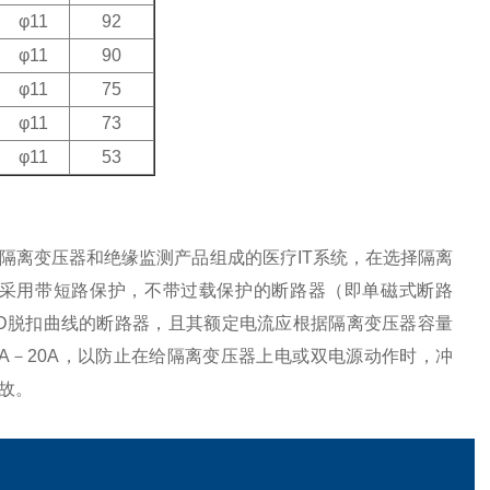
φ11
92
φ11
90
φ11
75
φ11
73
φ11
53
离变压器和绝缘监测产品组成的医疗IT系统，在选择隔离
的要求，采用带短路保护，不带过载保护的断路器（即单磁式断路
的C、D脱扣曲线的断路器，且其额定电流应根据隔离变压器容量
A,3.15kVA－20A，以防止在给隔离变压器上电或双电源动作时，冲
故。