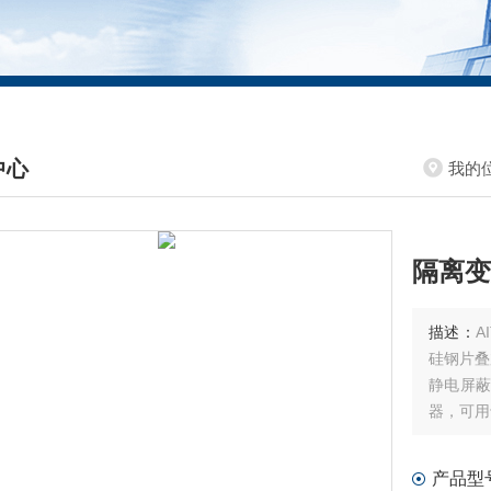
中心
我的
DUCTS CENTER
隔离变
描述：
A
硅钢片叠
静电屏蔽
器，可用
具有抗腐
温升性能
产品型