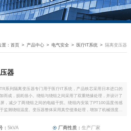
位置：
首页
>
产品中心
>
电气安全
>
医疗IT系统
>
隔离变压器
压器
ITR系列隔离变压器专门用于医疗IT系统，产品铁芯采用日本进口的
加而成，损耗很小。绕组与绕组之间采用了双重绝缘处理，并设计了
屏，减少了两绕组之间的电磁干扰。绕组内安装了PT100温度传感
于监测绕组温度。变压器整体采用真空侵漆处理，增加了机械强度并
蚀作用。另外，产品还采用了低温升和低噪声设计，使其具有很好的
和很低的噪声
号：
5kVA
厂商性质：
生产厂家