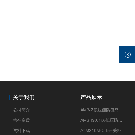
关于我们
产品展示
公司简介
AM3-Z低压侧防孤岛保护装置光伏电站并网柜防逆流
荣誉资质
AM3-IS0.4kV低压防孤岛装置新能源并网点保护装置
资料下载
ATM210M低压开关柜电气接点温度监测传感器无线测温