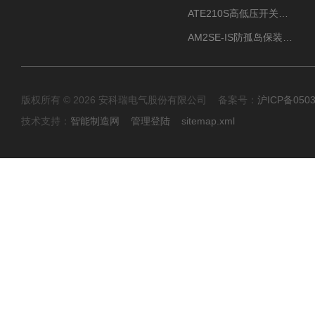
ATE210S高低压开关柜无线测温传感器电气接点温度
AM2SE-IS防孤岛保装置 高低压柜三段式过流保护告警
版权所有 © 2026 安科瑞电气股份有限公司 备案号：
沪ICP备0503
技术支持：
智能制造网
管理登陆
sitemap.xml