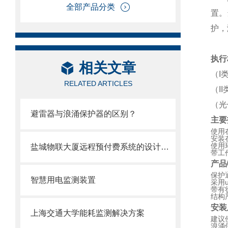
全部产品分类
置。
护，
执行
相关文章
（I类
RELATED ARTICLES
（II
（光
避雷器与浪涌保护器的区别？
主要
使用
安装
使用
盐城物联大厦远程预付费系统的设计与应用
带工
产品
保护
智慧用电监测装置
采用
带有
结构
安装
上海交通大学能耗监测解决方案
建议
浪涌