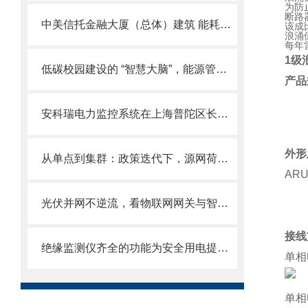
为防
断路
中美信托金融大厦（总体）建筑 能耗管理系统的设计与应用
该成
浪涌
每年
1级浪
低碳校园建设的 “智慧大脑”，能源管理系统如何实现零碳目标？
产品
安科瑞电力监控系统在上海普陀区长风社区综合服务中心的应用
外形
从单点到集群：政策迭代下，源网荷储微电网如何适配绿电直连？
AR
光伏并网不逆流，看物联网网关与智能电表如何协同作战
接线
绝缘监测仪齐全的功能为安全用电提供有效保障
单相
单相