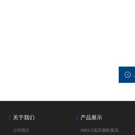
关于我们
产品展示
公司简介
AM3-Z低压侧防孤岛保护装置光伏电站并网柜防逆流