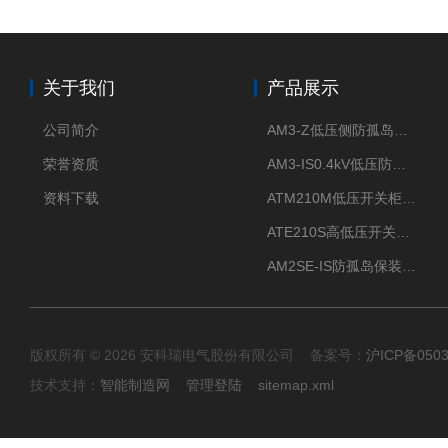
关于我们
产品展示
公司简介
AM3-Z低压侧防孤岛保护装置光伏电站并网柜防逆流
荣誉资质
AM3-IS0.4kV低压防孤岛装置新能源并网点保护装置
资料下载
ATM210M低压开关柜电气接点温度监测传感器无线测温
ATE210S高低压开关柜无线测温传感器电气接点温度
AM2SE-IS防孤岛保装置 高低压柜三段式过流保护告警
版权所有 © 2026 安科瑞电气股份有限公司 备案号：
沪ICP备0503
技术支持：
智能制造网
管理登陆
sitemap.xml