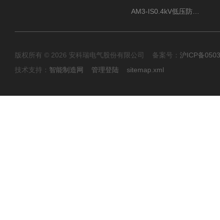
AM3-IS0.4kV低压防孤岛装置新能源并网点保护装置
版权所有 © 2026 安科瑞电气股份有限公司 备案号：
沪ICP备0503
技术支持：
智能制造网
管理登陆
sitemap.xml