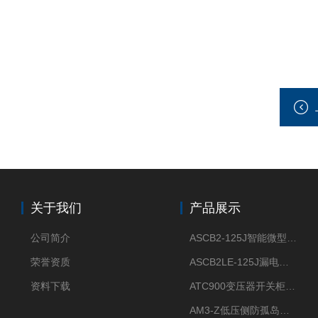
关于我们
产品展示
公司简介
ASCB2-125J智能微型断路器 过压欠压过流过载保护
荣誉资质
ASCB2LE-125J漏电保护微型智能断路器 APP远程通断电
资料下载
ATC900变压器开关柜电缆接头开关触头母排无线测温
AM3-Z低压侧防孤岛保护装置光伏电站并网柜防逆流