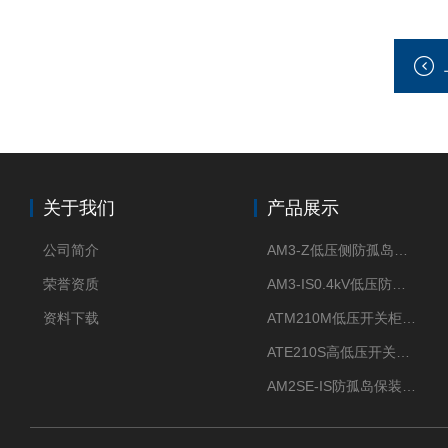
关于我们
产品展示
公司简介
AM3-Z低压侧防孤岛保护装置光伏电站并网柜防逆流
荣誉资质
AM3-IS0.4kV低压防孤岛装置新能源并网点保护装置
资料下载
ATM210M低压开关柜电气接点温度监测传感器无线测温
ATE210S高低压开关柜无线测温传感器电气接点温度
AM2SE-IS防孤岛保装置 高低压柜三段式过流保护告警