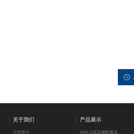
关于我们
产品展示
公司简介
AM3-Z低压侧防孤岛保护装置光伏电站并网柜防逆流