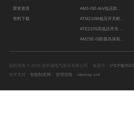
荣誉资质
AM3-IS0.4kV低压防孤岛装置新能源并网点保护装置
资料下载
ATM210M低压开关柜电气接点温度监测传感器无线测温
ATE210S高低压开关柜无线测温传感器电气接点温度
AM2SE-IS防孤岛保装置 高低压柜三段式过流保护告警
版权所有 © 2026 安科瑞电气股份有限公司 备案号：
沪ICP备0503
技术支持：
智能制造网
管理登陆
sitemap.xml