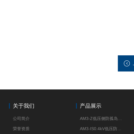
关于我们
产品展示
公司简介
AM3-Z低压侧防孤岛保护装置光伏电站并网柜防逆流
荣誉资质
AM3-IS0.4kV低压防孤岛装置新能源并网点保护装置