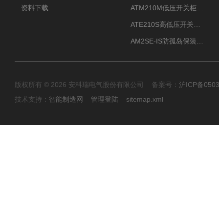
资料下载
ATM210M低压开关柜电气接点温度监测传感器无线测温
ATE210S高低压开关柜无线测温传感器电气接点温度
AM2SE-IS防孤岛保装置 高低压柜三段式过流保护告警
版权所有 © 2026 安科瑞电气股份有限公司 备案号：
沪ICP备0503
技术支持：
智能制造网
管理登陆
sitemap.xml