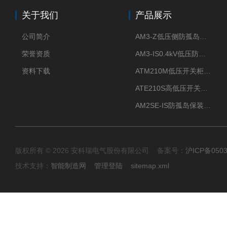
关于我们
产品展示
公司简介
AM3-Z低压侧防孤岛保护装置光伏电站并网柜防逆流
荣誉资质
AM3-IS0.4kV低压防孤岛装置新能源并网点保护装置
资料下载
ATM210M低压开关柜电气接点温度监测传感器无线测温
ATE210S高低压开关柜无线测温传感器电气接点温度
AM2SE-IS防孤岛保装置 高低压柜三段式过流保护告警
版权所有 © 2026 安科瑞电气股份有限公司 备案号：
沪ICP备0503
技术支持：
智能制造网
管理登陆
sitemap.xml