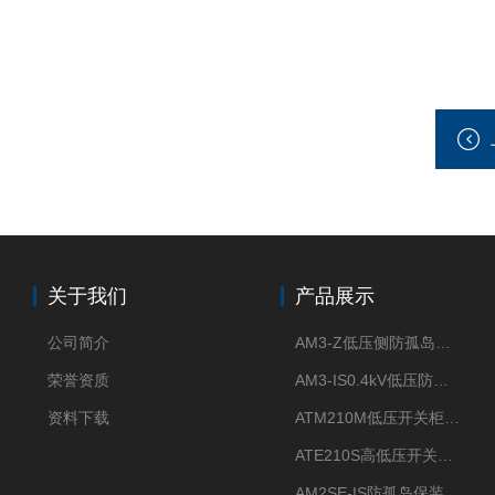
关于我们
产品展示
公司简介
AM3-Z低压侧防孤岛保护装置光伏电站并网柜防逆流
荣誉资质
AM3-IS0.4kV低压防孤岛装置新能源并网点保护装置
资料下载
ATM210M低压开关柜电气接点温度监测传感器无线测温
ATE210S高低压开关柜无线测温传感器电气接点温度
AM2SE-IS防孤岛保装置 高低压柜三段式过流保护告警