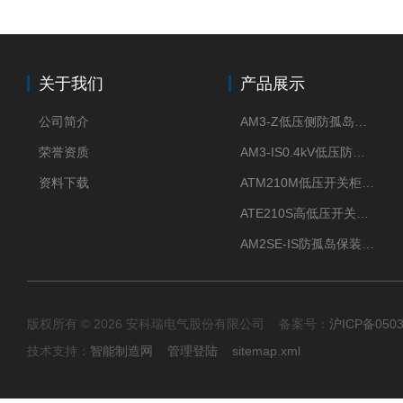
关于我们
产品展示
公司简介
AM3-Z低压侧防孤岛保护装置光伏电站并网柜防逆流
荣誉资质
AM3-IS0.4kV低压防孤岛装置新能源并网点保护装置
资料下载
ATM210M低压开关柜电气接点温度监测传感器无线测温
ATE210S高低压开关柜无线测温传感器电气接点温度
AM2SE-IS防孤岛保装置 高低压柜三段式过流保护告警
版权所有 © 2026 安科瑞电气股份有限公司 备案号：
沪ICP备0503
技术支持：
智能制造网
管理登陆
sitemap.xml