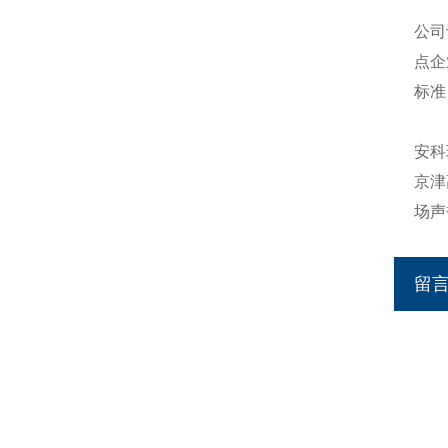
公司
点企
标准
安科
京津
场声
留