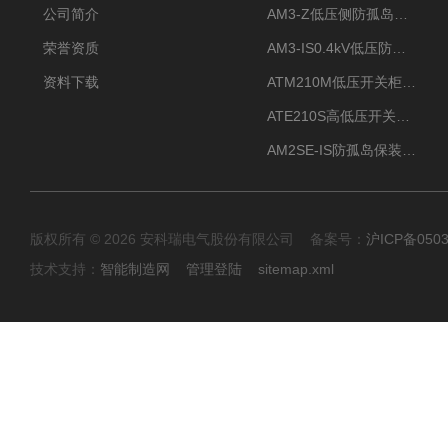
公司简介
AM3-Z低压侧防孤岛保护装置光伏电站并网柜防逆流
荣誉资质
AM3-IS0.4kV低压防孤岛装置新能源并网点保护装置
资料下载
ATM210M低压开关柜电气接点温度监测传感器无线测温
ATE210S高低压开关柜无线测温传感器电气接点温度
AM2SE-IS防孤岛保装置 高低压柜三段式过流保护告警
版权所有 © 2026 安科瑞电气股份有限公司 备案号：
沪ICP备0503
技术支持：
智能制造网
管理登陆
sitemap.xml