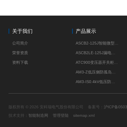
关于我们
产品展示
公司简介
ASCB2-125J智能微型断路器 过压欠压过流过载保护
荣誉资质
ASCB2LE-125J漏电保护微型智能断路器 APP远程通断电
资料下载
ATC900变压器开关柜电缆接头开关触头母排无线测温
AM3-Z低压侧防孤岛保护装置光伏电站并网柜防逆流
AM3-IS0.4kV低压防孤岛装置新能源并网点保护装置
版权所有 © 2026 安科瑞电气股份有限公司 备案号：
沪ICP备0503
技术支持：
智能制造网
管理登陆
sitemap.xml