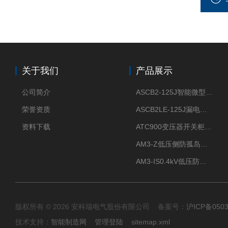
关于我们
产品展示
公司简介
ASCB2-125J智能微型断路器 过压欠压过流过载保护
荣誉资质
ASCB2LE-125J漏电保护微型智能断路器 APP远程通断电
资料下载
ATC900变压器开关柜电缆接头开关触头母排无线测温
AM3-Z低压侧防孤岛保护装置光伏电站并网柜防逆流
AM3-IS0.4kV低压防孤岛装置新能源并网点保护装置
版权所有 © 2026 安科瑞电气股份有限公司 备案号：
沪ICP备0503
技术支持：
智能制造网
管理登陆
sitemap.xml