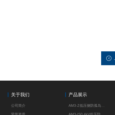
关于我们
产品展示
公司简介
AM3-Z低压侧防孤岛保护装置光伏电站并网柜防逆流
荣誉资质
AM3-IS0.4kV低压防孤岛装置新能源并网点保护装置