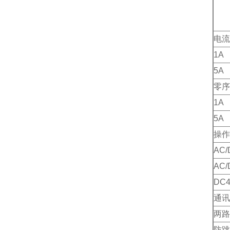
电流
1A
5A
零序
1A
5A
操作
AC/
AC/
DC4
通讯
两路
防跳