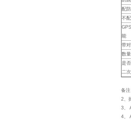
配防
不配
GP
能
带对
数量
是否
二次
备注
2、
3、
4、