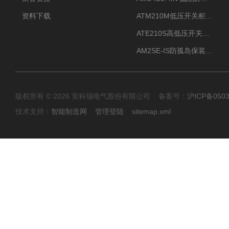
资料下载
ATM210M低压开关柜电气接点温度监测传感器无线测温
ATE210S高低压开关柜无线测温传感器电气接点温度
AM2SE-IS防孤岛保装置 高低压柜三段式过流保护告警
版权所有 © 2026 安科瑞电气股份有限公司 备案号：
沪ICP备0503
技术支持：
智能制造网
管理登陆
sitemap.xml