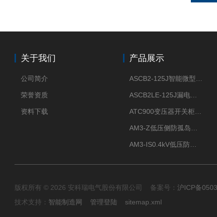
关于我们
产品展示
公司简介
ASCB2-125J智能微型断路器 过压欠压过流过载保护
荣誉资质
ASCB2LE-125J漏电保护微型智能断路器 APP远程通断电
资料下载
ATC900变压器开关柜电缆接头开关触头母排无线测温
AM3-Z低压侧防孤岛保护装置光伏电站并网柜防逆流
AM3-IS0.4kV低压防孤岛装置新能源并网点保护装置
版权所有 © 2026 安科瑞电气股份有限公司 备案号：
沪ICP备0503
技术支持：
智能制造网
管理登陆
sitemap.xml