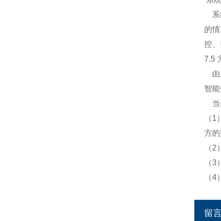
系统
的情
控、
7.5
由上
智能
当然
（1
方的
（2
（3
（4
留