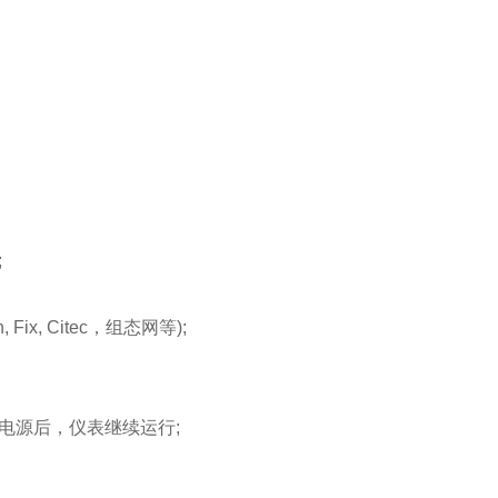
;
x, Citec，组态网等);
源后，仪表继续运行;