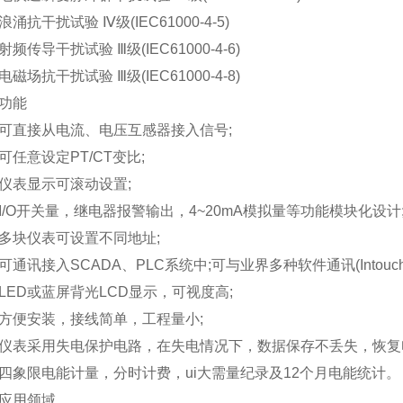
抗干扰试验 Ⅳ级(IEC61000-4-5)
传导干扰试验 Ⅲ级(IEC61000-4-6)
场抗干扰试验 Ⅲ级(IEC61000-4-8)
能
直接从电流、电压互感器接入信号;
意设定PT/CT变比;
表显示可滚动设置;
O开关量，继电器报警输出，4~20mA模拟量等功能模块化设计
块仪表可设置不同地址;
讯接入SCADA、PLC系统中;可与业界多种软件通讯(Intouch, Fi
D或蓝屏背光LCD显示，可视度高;
便安装，接线简单，工程量小;
采用失电保护电路，在失电情况下，数据保存不丢失，恢复电
限电能计量，分时计费，ui大需量纪录及12个月电能统计。
用领域