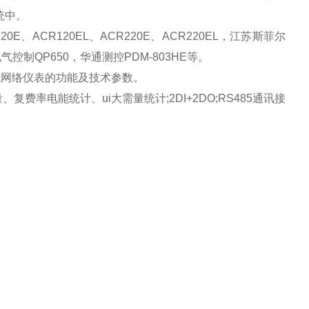
统中。
E、ACR120EL、ACR220E、ACR220EL，江苏斯菲尔
电气控制QP650，华通测控PDM-803HE等。
多功能网络仪表的功能及技术参数。
费率电能统计、ui大需量统计;2DI+2DO;RS485通讯接