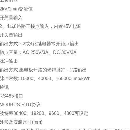
频耐压
V/1min交流值
关量输入
4或8路路干接点输入，内置+5V电源
关量输出
方式：2或4路继电器常开触点输出
容量：AC 250V/3A、DC 30V/3A
冲输出
方式:集电极开路的光耦脉冲，2路输出
数: 10000、40000、160000 imp/kWh
讯
485接口
DBUS-RTU协议
率38400、19200、9600、4800可设定
及安装尺寸(mm)