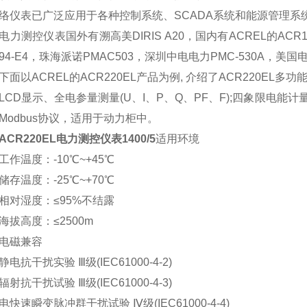
络仪表已广泛应用于各种控制系统、SCADA系统和能源管理系
测控仪表国外有溯高美DIRIS A20，国内有ACREL的ACR120
194-E4，珠海派诺PMAC503，深圳中电电力PMC-530A，美国
以ACREL的ACR220EL产品为例, 介绍了ACR220EL
D显示、全电参量测量(U、I、P、Q、PF、F);四象限电能计量、复
Modbus协议，适用于动力柜中。
ACR220EL电力测控仪表1400/5
适用环境
温度：-10℃~+45℃
温度：-25℃~+70℃
湿度：≤95%不结露
高度：≤2500m
磁兼容
抗干扰实验 Ⅲ级(IEC61000-4-2)
抗干扰试验 Ⅲ级(IEC61000-4-3)
速瞬变脉冲群干扰试验 Ⅳ级(IEC61000-4-4)