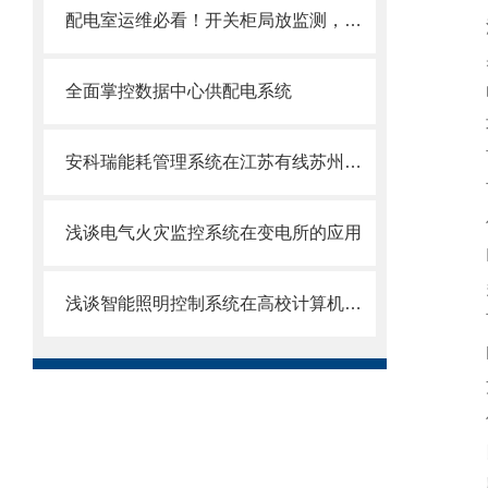
配电室运维必看！开关柜局放监测，守住用电安全第一道防线
浪涌
射频
全面掌控数据中心供配电系统
电磁
功
可
安科瑞能耗管理系统在江苏有线苏州传输中心的应用
可任
仪
浅谈电气火灾监控系统在变电所的应用
I/
多
浅谈智能照明控制系统在高校计算机房的应用
可通
LE
方
仪表
四象
应