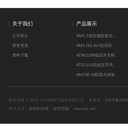
关于我们
产品展示
公司简介
AM3-Z低压侧防孤岛保护装置光伏电站并网柜防逆流
荣誉资质
AM3-IS0.4kV低压防孤岛装置新能源并网点保护装置
资料下载
ATM210M低压开关柜电气接点温度监测传感器无线测温
ATE210S高低压开关柜无线测温传感器电气接点温度
AM2SE-IS防孤岛保装置 高低压柜三段式过流保护告警
版权所有 © 2026 安科瑞电气股份有限公司 备案号：
沪ICP备0503
技术支持：
智能制造网
管理登陆
sitemap.xml