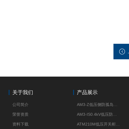
关于我们
产品展示
公司简介
AM3-Z低压侧防孤岛保护装置光伏电站并网柜防逆流
荣誉资质
AM3-IS0.4kV低压防孤岛装置新能源并网点保护装置
资料下载
ATM210M低压开关柜电气接点温度监测传感器无线测温