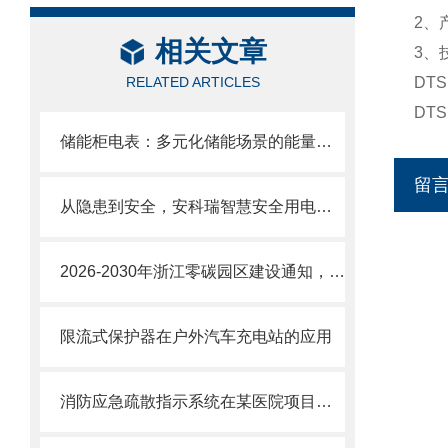
2、
相关文章
3、
RELATED ARTICLES
DT
DT
储能柜电表：多元化储能场景的能量计量管理中枢
留
从隐患到安全，安科瑞智慧安全用电方案筑牢用电 “防火墙”
2026-2030年浙江零碳园区建设通知，构建“源网荷储能碳”协同管理平台
限流式保护器在户外汽车充电站的应用
消防应急疏散指示系统在某医院项目的应用